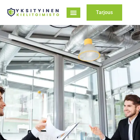
Tarjous
Siirry
suoraan
sisältöön