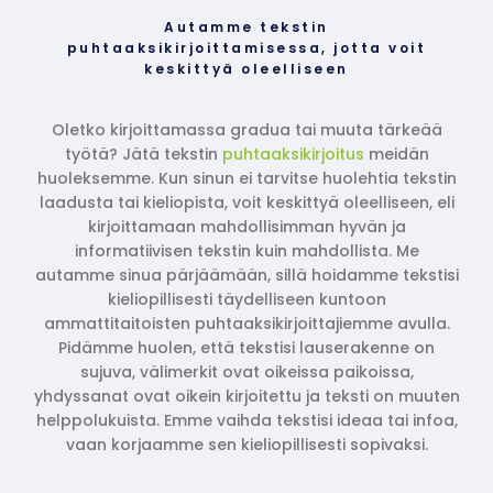
Autamme tekstin
puhtaaksikirjoittamisessa, jotta voit
keskittyä oleelliseen
Oletko kirjoittamassa gradua tai muuta tärkeää
työtä? Jätä tekstin
puhtaaksikirjoitus
meidän
huoleksemme. Kun sinun ei tarvitse huolehtia tekstin
laadusta tai kieliopista, voit keskittyä oleelliseen, eli
kirjoittamaan mahdollisimman hyvän ja
informatiivisen tekstin kuin mahdollista. Me
autamme sinua pärjäämään, sillä hoidamme tekstisi
kieliopillisesti täydelliseen kuntoon
ammattitaitoisten puhtaaksikirjoittajiemme avulla.
Pidämme huolen, että tekstisi lauserakenne on
sujuva, välimerkit ovat oikeissa paikoissa,
yhdyssanat ovat oikein kirjoitettu ja teksti on muuten
helppolukuista. Emme vaihda tekstisi ideaa tai infoa,
vaan korjaamme sen kieliopillisesti sopivaksi.