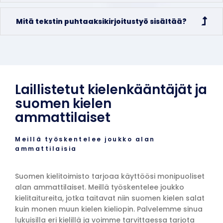
Mitä tekstin puhtaaksikirjoitustyö sisältää?
Laillistetut kielenkääntäjät ja
suomen kielen
ammattilaiset
Meillä työskentelee joukko alan
ammattilaisia
Suomen kielitoimisto tarjoaa käyttöösi monipuoliset
alan ammattilaiset. Meillä työskentelee joukko
kielitaitureita, jotka taitavat niin suomen kielen salat
kuin monen muun kielen kieliopin. Palvelemme sinua
lukuisilla eri kielillä ja voimme tarvittaessa tarjota