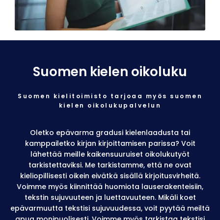
Suomen kielen oikoluku
Suomen kielitoimisto tarjoaa myös suomen
kielen oikolukupalvelun
Oletko epävarma gradusi kielenlaadusta tai
kamppailetko kirjan kirjoittamisen parissa? Voit
lähettää meille kaikensuuruiset oikolukutyöt
tarkistettaviksi. Me tarkistamme, että ne ovat
kieliopillisesti oikein eivätkä sisällä kirjoitusvirheitä.
Voimme myös kiinnittää huomiota lauserakenteisiin,
tekstin sujuvuuteen ja luettavuuteen. Mikäli koet
epävarmuutta tekstisi sujuvuudessa, voit pyytää meiltä
apua monipuolisesti. Voimme myös tarkistaa tekstisi