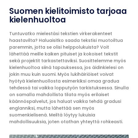
Suomen kielitoimisto tarjoaa
kielenhuoltoa
Tuntuvatko mielestäsi tekstien virkerakenteet
haastavilta? Haluaisitko saada tekstisi muotoiltua
paremmin, jotta se olisi helppolukuista? Voit
lähettää meille kaiken pituiset ja kokoiset tekstit
sekä projektit tarkastettaviksi. Suosittelemme myös
kielenhuoltoa siinä tapauksessa, jos äidinkielesi on
jokin muu kuin suomi. Myös lukihäiriöiset voivat
hyötyä kielenhuollosta esimerkiksi omaa gradua
tehdessä tai vaikka lopputyön tarkistuksessa. Sinulla
on samalla mahdollista tilata myös erilaiset
käännöspalvelut, jos haluat vaikka tehdä gradusi
englanniksi, mutta lähettää sen myös
suomenkielisenä. Meiltä löytyy lukuisia
mahdollisuuksia, joten otathan yhteyttä rohkeasti.