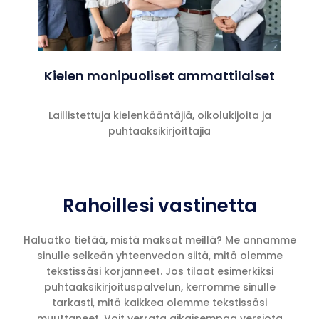
Kielen monipuoliset ammattilaiset
Laillistettuja kielenkääntäjiä, oikolukijoita ja
puhtaaksikirjoittajia
Rahoillesi vastinetta
Haluatko tietää, mistä maksat meillä? Me annamme
sinulle selkeän yhteenvedon siitä, mitä olemme
tekstissäsi korjanneet. Jos tilaat esimerkiksi
puhtaaksikirjoituspalvelun, kerromme sinulle
tarkasti, mitä kaikkea olemme tekstissäsi
muuttaneet. Voit verrata aikaisempaa versiota