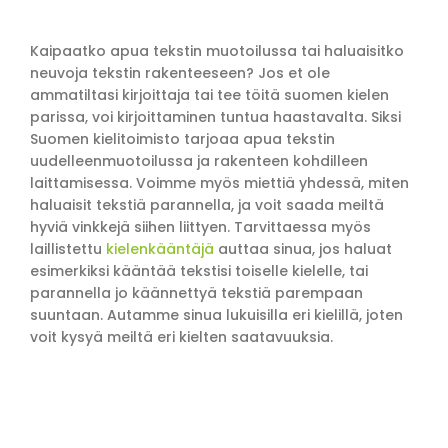
Kaipaatko apua tekstin muotoilussa tai haluaisitko
neuvoja tekstin rakenteeseen? Jos et ole
ammatiltasi kirjoittaja tai tee töitä suomen kielen
parissa, voi kirjoittaminen tuntua haastavalta. Siksi
Suomen kielitoimisto tarjoaa apua tekstin
uudelleenmuotoilussa ja rakenteen kohdilleen
laittamisessa. Voimme myös miettiä yhdessä, miten
haluaisit tekstiä parannella, ja voit saada meiltä
hyviä vinkkejä siihen liittyen. Tarvittaessa myös
laillistettu
kielenkääntäjä
auttaa sinua, jos haluat
esimerkiksi kääntää tekstisi toiselle kielelle, tai
parannella jo käännettyä tekstiä parempaan
suuntaan. Autamme sinua lukuisilla eri kielillä, joten
voit kysyä meiltä eri kielten saatavuuksia.