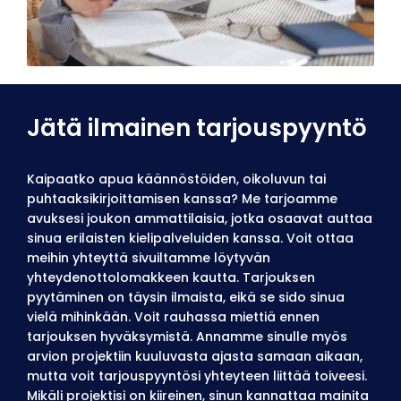
Jätä ilmainen tarjouspyyntö
Kaipaatko apua käännöstöiden, oikoluvun tai
puhtaaksikirjoittamisen kanssa? Me tarjoamme
avuksesi joukon ammattilaisia, jotka osaavat auttaa
sinua erilaisten kielipalveluiden kanssa. Voit ottaa
meihin yhteyttä sivuiltamme löytyvän
yhteydenottolomakkeen kautta. Tarjouksen
pyytäminen on täysin ilmaista, eikä se sido sinua
vielä mihinkään. Voit rauhassa miettiä ennen
tarjouksen hyväksymistä. Annamme sinulle myös
arvion projektiin kuuluvasta ajasta samaan aikaan,
mutta voit tarjouspyyntösi yhteyteen liittää toiveesi.
Mikäli projektisi on kiireinen, sinun kannattaa mainita